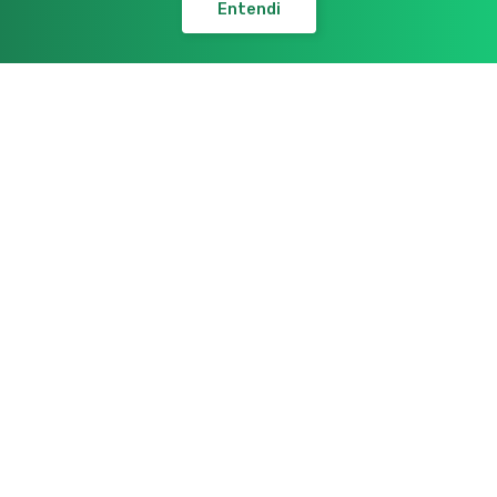
Venda
Entendi
R$550.000,00
CASA EM CONDOMÍNIO
4 Quartos
301,00 m²
PAPAGAIO
, FEIRA DE SANTANA - BA
Venda