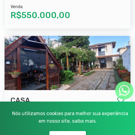
Venda
R$550.000,00
CASA
3 Quartos
300,00 m²
Nós utilizamos cookies para melhor sua experiência
em nosso site,
saiba mais.
SIM
, FEIRA DE SANTANA - BA