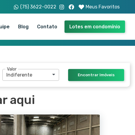
(75) 3622-0022
Meus Favoritos
uipe
Blog
Contato
Lotes em condomínio
Valor
Indiferente
r aqui