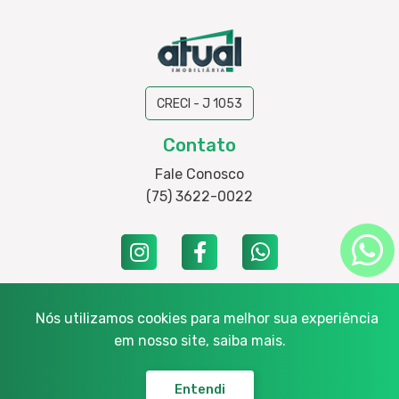
CRECI - J 1053
Contato
Fale Conosco
(75) 3622-0022
Nós utilizamos cookies para melhor sua experiência
Endereço: Rua Marechal Castelo Branco, 1525, loja 01 e 02 - Santa
em nosso site,
saiba mais.
Mônica, CEP: 44077-100
Entendi